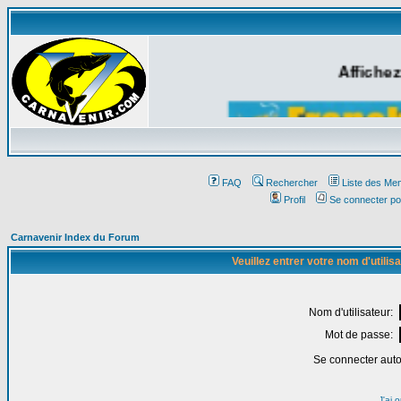
Affichez
FAQ
Rechercher
Liste des Me
Profil
Se connecter po
Carnavenir Index du Forum
Veuillez entrer votre nom d'utili
Nom d'utilisateur:
Mot de passe:
Se connecter aut
J'ai 