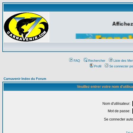
Affichez
FAQ
Rechercher
Liste des Me
Profil
Se connecter po
Carnavenir Index du Forum
Veuillez entrer votre nom d'utili
Nom d'utilisateur:
Mot de passe:
Se connecter aut
J'ai 