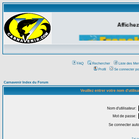
Affichez
FAQ
Rechercher
Liste des Me
Profil
Se connecter po
Carnavenir Index du Forum
Veuillez entrer votre nom d'utili
Nom d'utilisateur:
Mot de passe:
Se connecter aut
J'ai 