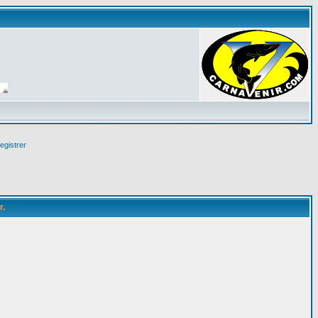
egistrer
r.