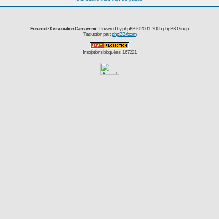
Forum de l'association Carnavenir
- Powered by
phpBB
© 2001, 2005 phpBB Group
Traduction par :
phpBB-fr.com
Inscriptions bloquées: 167221