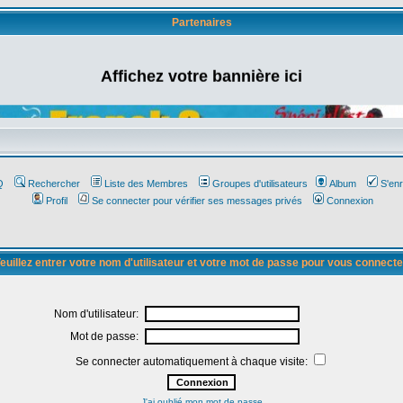
Partenaires
Affichez votre bannière ici
Q
Rechercher
Liste des Membres
Groupes d'utilisateurs
Album
S'enr
Profil
Se connecter pour vérifier ses messages privés
Connexion
euillez entrer votre nom d'utilisateur et votre mot de passe pour vous connecte
Nom d'utilisateur:
Mot de passe:
Se connecter automatiquement à chaque visite:
J'ai oublié mon mot de passe