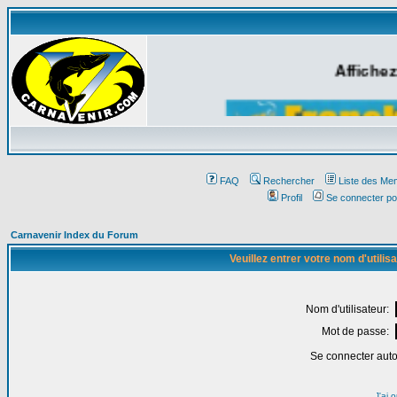
Affichez
FAQ
Rechercher
Liste des Me
Profil
Se connecter po
Carnavenir Index du Forum
Veuillez entrer votre nom d'utili
Nom d'utilisateur:
Mot de passe:
Se connecter aut
J'ai 