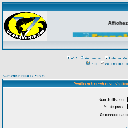
Affichez
FAQ
Rechercher
Liste des Me
Profil
Se connecter po
Carnavenir Index du Forum
Veuillez entrer votre nom d'utili
Nom d'utilisateur:
Mot de passe:
Se connecter aut
J'ai 