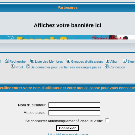
Partenaires
Affichez votre bannière ici
Q
Rechercher
Liste des Membres
Groupes d'utilisateurs
Album
S'enr
Profil
Se connecter pour vérifier ses messages privés
Connexion
euillez entrer votre nom d'utilisateur et votre mot de passe pour vous connecte
Nom d'utilisateur:
Mot de passe:
Se connecter automatiquement à chaque visite:
J'ai oublié mon mot de passe