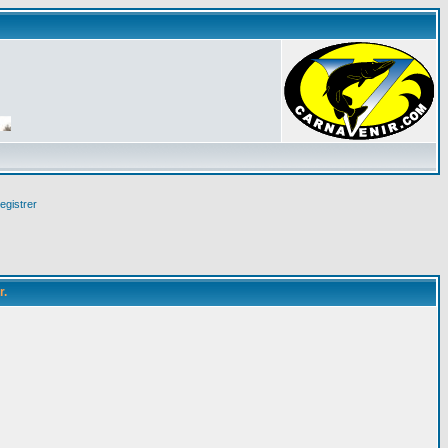
egistrer
r.