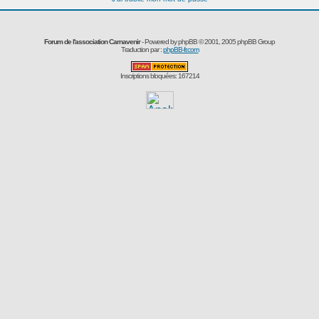
Forum de l'association Carnavenir
- Powered by
phpBB
© 2001, 2005 phpBB Group
Traduction par :
phpBB-fr.com
Inscriptions bloquées: 167214