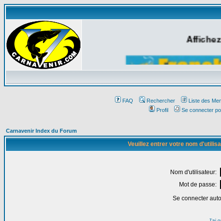
Affichez
FAQ
Rechercher
Liste des Me
Profil
Se connecter po
Carnavenir Index du Forum
Veuillez entrer votre nom d'utili
Nom d'utilisateur:
Mot de passe:
Se connecter aut
J'ai 