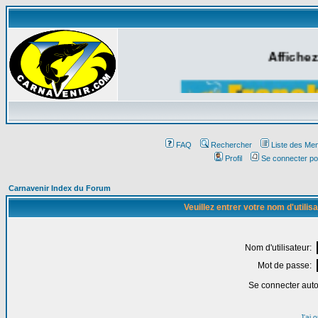
Affichez
FAQ
Rechercher
Liste des Me
Profil
Se connecter po
Carnavenir Index du Forum
Veuillez entrer votre nom d'utili
Nom d'utilisateur:
Mot de passe:
Se connecter aut
J'ai 