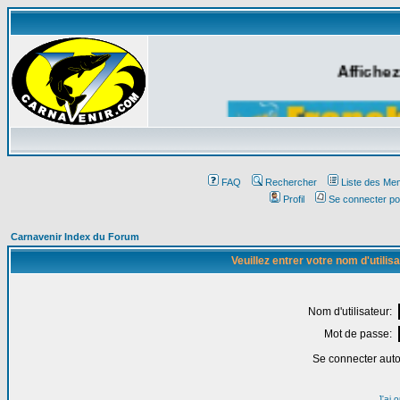
Affichez
FAQ
Rechercher
Liste des Me
Profil
Se connecter po
Carnavenir Index du Forum
Veuillez entrer votre nom d'utili
Nom d'utilisateur:
Mot de passe:
Se connecter aut
J'ai 