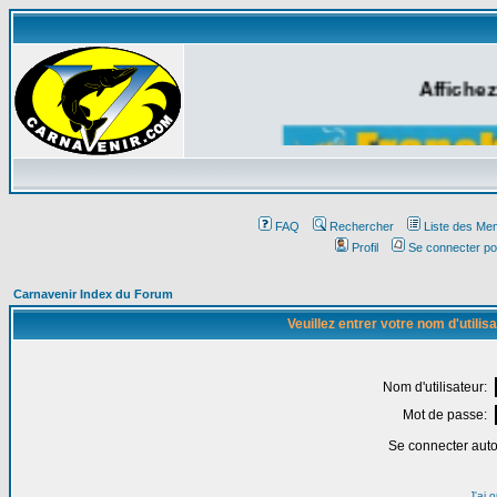
Affichez
FAQ
Rechercher
Liste des Me
Profil
Se connecter po
Carnavenir Index du Forum
Veuillez entrer votre nom d'utili
Nom d'utilisateur:
Mot de passe:
Se connecter aut
J'ai 