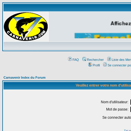
Affichez
FAQ
Rechercher
Liste des Me
Profil
Se connecter po
Carnavenir Index du Forum
Veuillez entrer votre nom d'utili
Nom d'utilisateur:
Mot de passe:
Se connecter aut
J'ai 