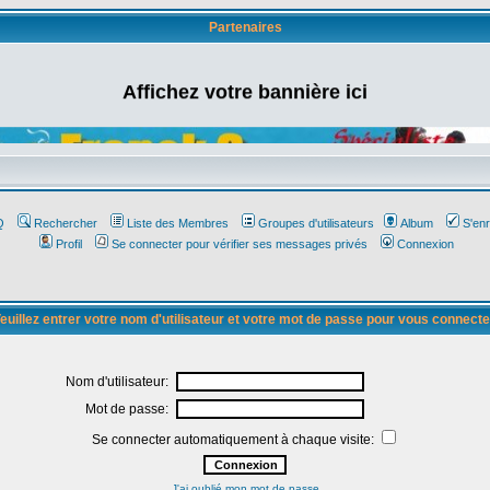
Partenaires
Affichez votre bannière ici
Q
Rechercher
Liste des Membres
Groupes d'utilisateurs
Album
S'enr
Profil
Se connecter pour vérifier ses messages privés
Connexion
euillez entrer votre nom d'utilisateur et votre mot de passe pour vous connecte
Nom d'utilisateur:
Mot de passe:
Se connecter automatiquement à chaque visite:
J'ai oublié mon mot de passe