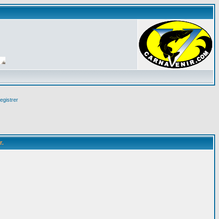
egistrer
r.