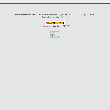
Forum de l'association Carnavenir
- Powered by
phpBB
© 2001, 2005 phpBB Group
Traduction par :
phpBB-fr.com
Inscriptions bloquées: 167222