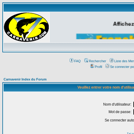
Affichez
FAQ
Rechercher
Liste des Me
Profil
Se connecter po
Carnavenir Index du Forum
Veuillez entrer votre nom d'utili
Nom d'utilisateur:
Mot de passe:
Se connecter aut
J'ai 