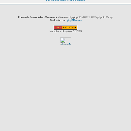
Forum de l'association Carnavenir
- Powered by
phpBB
© 2001, 2005 phpBB Group
Traduction par :
phpBB-fr.com
Inscriptions bloquées: 167209