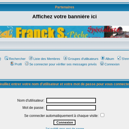
Partenaires
Affichez votre bannière ici
Q
Rechercher
Liste des Membres
Groupes d'utilisateurs
Album
S'enr
Profil
Se connecter pour vérifier ses messages privés
Connexion
euillez entrer votre nom d'utilisateur et votre mot de passe pour vous connecte
Nom d'utilisateur:
Mot de passe:
Se connecter automatiquement à chaque visite:
J'ai oublié mon mot de passe