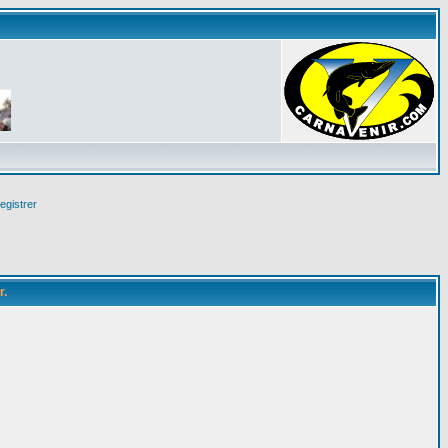
egistrer
r.