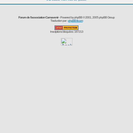
Forum de l'association Carnavenir
- Powered by
phpBB
© 2001, 2005 phpBB Group
Traduction par :
phpBB-fr.com
Inscriptions bloquées: 167213