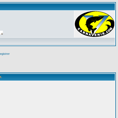
egistrer
r.