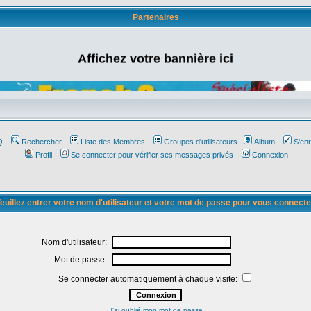
Partenaires
Affichez votre bannière ici
Q
Rechercher
Liste des Membres
Groupes d'utilisateurs
Album
S'enr
Profil
Se connecter pour vérifier ses messages privés
Connexion
euillez entrer votre nom d'utilisateur et votre mot de passe pour vous connecte
Nom d'utilisateur:
Mot de passe:
Se connecter automatiquement à chaque visite:
J'ai oublié mon mot de passe