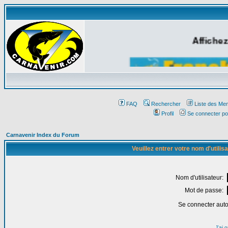
Affichez
FAQ
Rechercher
Liste des Me
Profil
Se connecter po
Carnavenir Index du Forum
Veuillez entrer votre nom d'utili
Nom d'utilisateur:
Mot de passe:
Se connecter aut
J'ai 