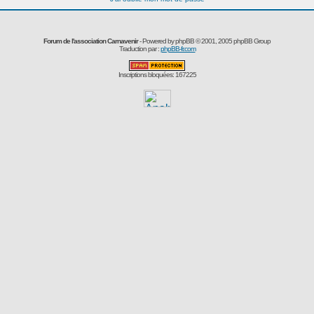
Forum de l'association Carnavenir
- Powered by
phpBB
© 2001, 2005 phpBB Group
Traduction par :
phpBB-fr.com
Inscriptions bloquées: 167225