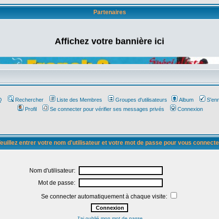
Partenaires
Affichez votre bannière ici
Q
Rechercher
Liste des Membres
Groupes d'utilisateurs
Album
S'enr
Profil
Se connecter pour vérifier ses messages privés
Connexion
euillez entrer votre nom d'utilisateur et votre mot de passe pour vous connecte
Nom d'utilisateur:
Mot de passe:
Se connecter automatiquement à chaque visite:
J'ai oublié mon mot de passe