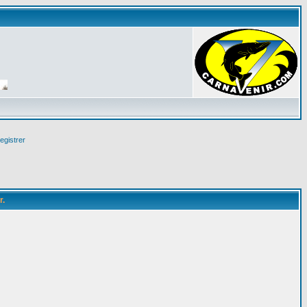
egistrer
r.