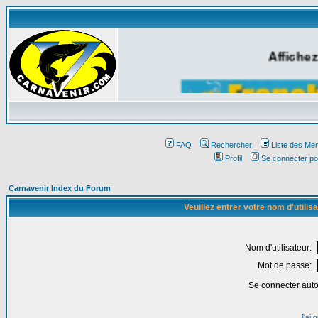
Affichez
FAQ
Rechercher
Liste des Me
Profil
Se connecter po
Carnavenir Index du Forum
Veuillez entrer votre nom d'utili
Nom d'utilisateur:
Mot de passe:
Se connecter aut
J'ai 