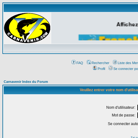
Affichez
FAQ
Rechercher
Liste des Me
Profil
Se connecter po
Carnavenir Index du Forum
Veuillez entrer votre nom d'utili
Nom d'utilisateur:
Mot de passe:
Se connecter aut
J'ai 