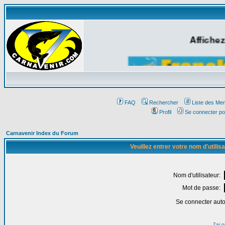
Affichez
FAQ
Rechercher
Liste des Me
Profil
Se connecter po
Carnavenir Index du Forum
Veuillez entrer votre nom d'utili
Nom d'utilisateur:
Mot de passe:
Se connecter aut
J'ai 