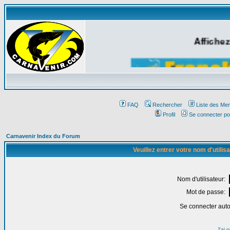
Affichez
FAQ
Rechercher
Liste des Me
Profil
Se connecter po
Carnavenir Index du Forum
Veuillez entrer votre nom d'utili
Nom d'utilisateur:
Mot de passe:
Se connecter aut
J'ai 