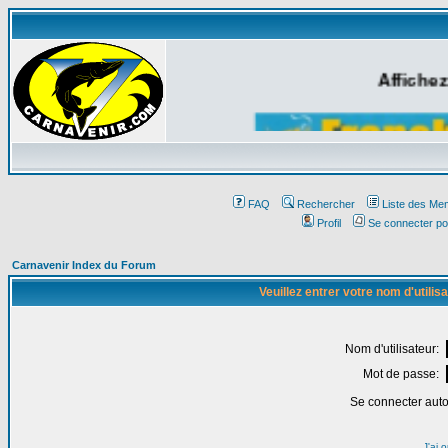
Affichez
FAQ
Rechercher
Liste des Me
Profil
Se connecter po
Carnavenir Index du Forum
Veuillez entrer votre nom d'utili
Nom d'utilisateur:
Mot de passe:
Se connecter aut
J'ai 