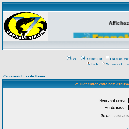
Affichez
FAQ
Rechercher
Liste des Me
Profil
Se connecter po
Carnavenir Index du Forum
Veuillez entrer votre nom d'utili
Nom d'utilisateur:
Mot de passe:
Se connecter aut
J'ai 