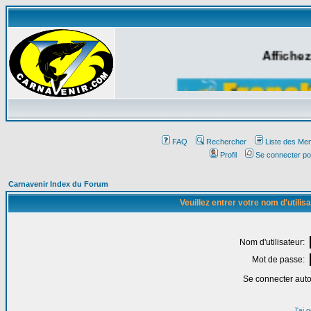
Affichez
FAQ
Rechercher
Liste des Me
Profil
Se connecter po
Carnavenir Index du Forum
Veuillez entrer votre nom d'utili
Nom d'utilisateur:
Mot de passe:
Se connecter aut
J'ai 