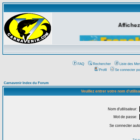
Affichez
FAQ
Rechercher
Liste des Me
Profil
Se connecter po
Carnavenir Index du Forum
Veuillez entrer votre nom d'utili
Nom d'utilisateur:
Mot de passe:
Se connecter aut
J'ai 