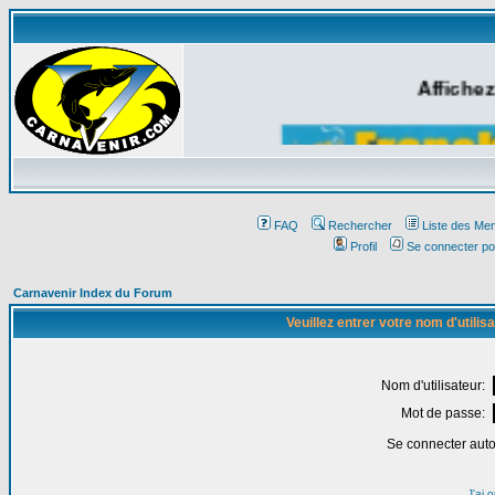
Affichez
FAQ
Rechercher
Liste des Me
Profil
Se connecter po
Carnavenir Index du Forum
Veuillez entrer votre nom d'utili
Nom d'utilisateur:
Mot de passe:
Se connecter aut
J'ai 