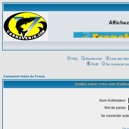
Affichez
FAQ
Rechercher
Liste des Me
Profil
Se connecter po
Carnavenir Index du Forum
Veuillez entrer votre nom d'utili
Nom d'utilisateur:
Mot de passe:
Se connecter aut
J'ai 