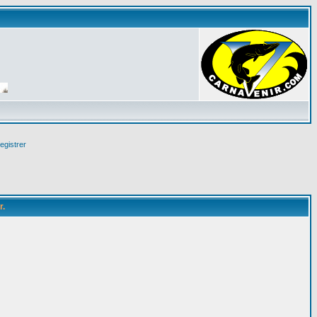
egistrer
r.