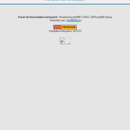
Forum de l'association Carnavenir
- Powered by
phpBB
© 2001, 2005 phpBB Group
Traduction par :
phpBB-fr.com
Inscriptions bloquées: 167223