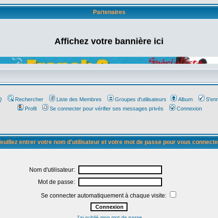
Partenaires
Affichez votre bannière ici
Q
Rechercher
Liste des Membres
Groupes d'utilisateurs
Album
S'enr
Profil
Se connecter pour vérifier ses messages privés
Connexion
euillez entrer votre nom d'utilisateur et votre mot de passe pour vous connecte
Nom d'utilisateur:
Mot de passe:
Se connecter automatiquement à chaque visite:
J'ai oublié mon mot de passe