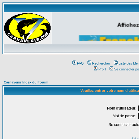
Affichez
FAQ
Rechercher
Liste des Me
Profil
Se connecter po
Carnavenir Index du Forum
Veuillez entrer votre nom d'utili
Nom d'utilisateur:
Mot de passe:
Se connecter aut
J'ai 