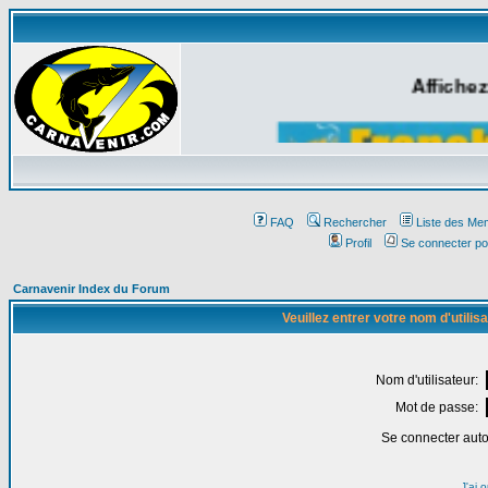
Affichez
FAQ
Rechercher
Liste des Me
Profil
Se connecter po
Carnavenir Index du Forum
Veuillez entrer votre nom d'utili
Nom d'utilisateur:
Mot de passe:
Se connecter aut
J'ai 