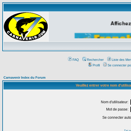
Affichez
FAQ
Rechercher
Liste des Me
Profil
Se connecter po
Carnavenir Index du Forum
Veuillez entrer votre nom d'utili
Nom d'utilisateur:
Mot de passe:
Se connecter aut
J'ai 