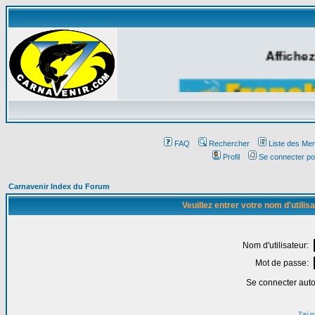
Affichez
FAQ
Rechercher
Liste des Me
Profil
Se connecter po
Carnavenir Index du Forum
Veuillez entrer votre nom d'utili
Nom d'utilisateur:
Mot de passe:
Se connecter aut
J'ai 