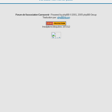
Forum de l'association Carnavenir
- Powered by
phpBB
© 2001, 2005 phpBB Group
Traduction par :
phpBB-fr.com
Inscriptions bloquées: 167212