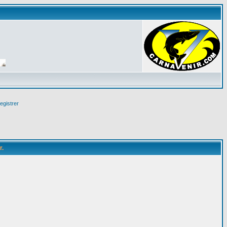
egistrer
r.