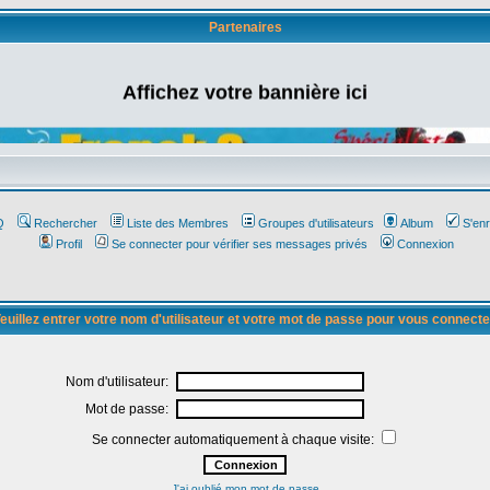
Partenaires
Affichez votre bannière ici
Q
Rechercher
Liste des Membres
Groupes d'utilisateurs
Album
S'enr
Profil
Se connecter pour vérifier ses messages privés
Connexion
euillez entrer votre nom d'utilisateur et votre mot de passe pour vous connecte
Nom d'utilisateur:
Mot de passe:
Se connecter automatiquement à chaque visite:
J'ai oublié mon mot de passe