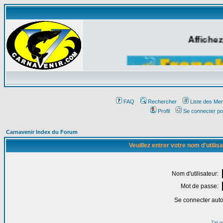
Affichez
FAQ
Rechercher
Liste des Me
Profil
Se connecter po
Carnavenir Index du Forum
Veuillez entrer votre nom d'utili
Nom d'utilisateur:
Mot de passe:
Se connecter aut
J'ai 