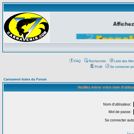
Affichez
FAQ
Rechercher
Liste des Me
Profil
Se connecter po
Carnavenir Index du Forum
Veuillez entrer votre nom d'utili
Nom d'utilisateur:
Mot de passe:
Se connecter aut
J'ai 