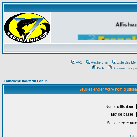
Affichez
FAQ
Rechercher
Liste des Me
Profil
Se connecter po
Carnavenir Index du Forum
Veuillez entrer votre nom d'utili
Nom d'utilisateur:
Mot de passe:
Se connecter aut
J'ai 