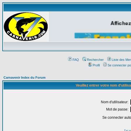
Affichez
FAQ
Rechercher
Liste des Me
Profil
Se connecter po
Carnavenir Index du Forum
Veuillez entrer votre nom d'utili
Nom d'utilisateur:
Mot de passe:
Se connecter aut
J'ai 