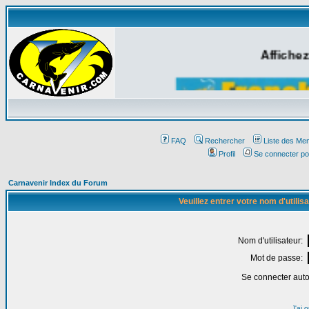
Affichez
FAQ
Rechercher
Liste des Me
Profil
Se connecter po
Carnavenir Index du Forum
Veuillez entrer votre nom d'utili
Nom d'utilisateur:
Mot de passe:
Se connecter aut
J'ai 