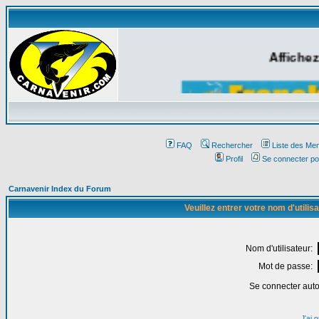
Affichez
FAQ
Rechercher
Liste des Me
Profil
Se connecter po
Carnavenir Index du Forum
Veuillez entrer votre nom d'utili
Nom d'utilisateur:
Mot de passe:
Se connecter aut
J'ai 