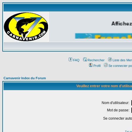
Affichez
FAQ
Rechercher
Liste des Me
Profil
Se connecter po
Carnavenir Index du Forum
Veuillez entrer votre nom d'utili
Nom d'utilisateur:
Mot de passe:
Se connecter aut
J'ai 