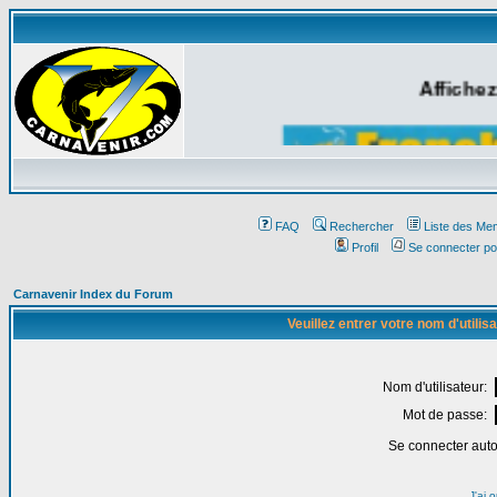
Affichez
FAQ
Rechercher
Liste des Me
Profil
Se connecter po
Carnavenir Index du Forum
Veuillez entrer votre nom d'utili
Nom d'utilisateur:
Mot de passe:
Se connecter aut
J'ai 