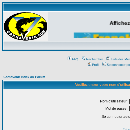
Affichez
FAQ
Rechercher
Liste des Me
Profil
Se connecter po
Carnavenir Index du Forum
Veuillez entrer votre nom d'utili
Nom d'utilisateur:
Mot de passe:
Se connecter aut
J'ai 