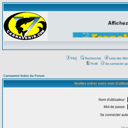
Affichez
FAQ
Rechercher
Liste des Me
Profil
Se connecter po
Carnavenir Index du Forum
Veuillez entrer votre nom d'utili
Nom d'utilisateur:
Mot de passe:
Se connecter aut
J'ai 