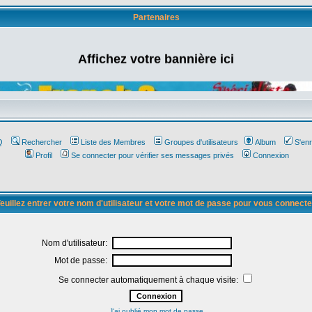
Partenaires
Affichez votre bannière ici
Q
Rechercher
Liste des Membres
Groupes d'utilisateurs
Album
S'enr
Profil
Se connecter pour vérifier ses messages privés
Connexion
euillez entrer votre nom d'utilisateur et votre mot de passe pour vous connecte
Nom d'utilisateur:
Mot de passe:
Se connecter automatiquement à chaque visite:
J'ai oublié mon mot de passe