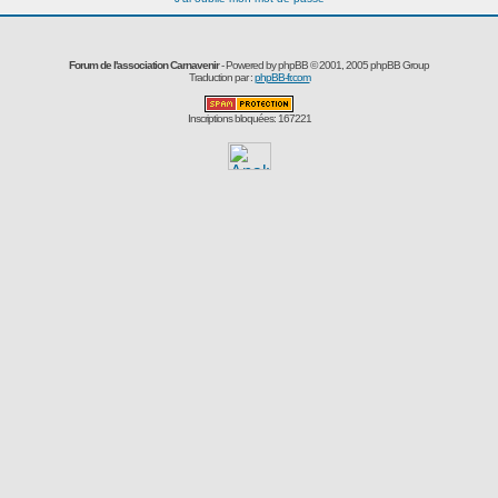
Forum de l'association Carnavenir
- Powered by
phpBB
© 2001, 2005 phpBB Group
Traduction par :
phpBB-fr.com
Inscriptions bloquées: 167221