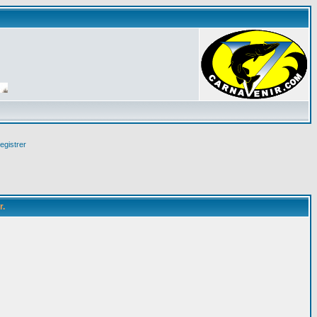
egistrer
r.