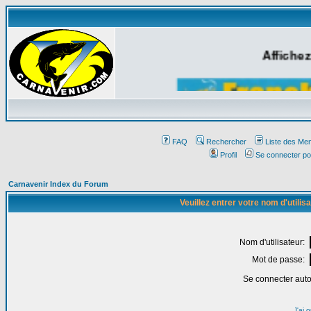
Affichez
FAQ
Rechercher
Liste des Me
Profil
Se connecter po
Carnavenir Index du Forum
Veuillez entrer votre nom d'utili
Nom d'utilisateur:
Mot de passe:
Se connecter aut
J'ai 