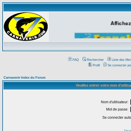
Affichez
FAQ
Rechercher
Liste des Me
Profil
Se connecter po
Carnavenir Index du Forum
Veuillez entrer votre nom d'utili
Nom d'utilisateur:
Mot de passe:
Se connecter aut
J'ai 