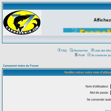
Affichez
FAQ
Rechercher
Liste des Me
Profil
Se connecter po
Carnavenir Index du Forum
Veuillez entrer votre nom d'utili
Nom d'utilisateur:
Mot de passe:
Se connecter aut
J'ai 