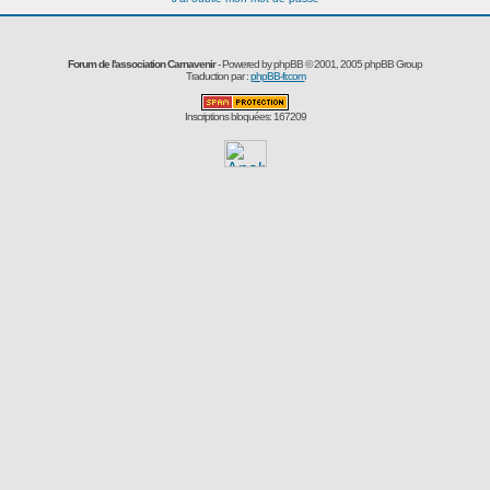
Forum de l'association Carnavenir
- Powered by
phpBB
© 2001, 2005 phpBB Group
Traduction par :
phpBB-fr.com
Inscriptions bloquées: 167209