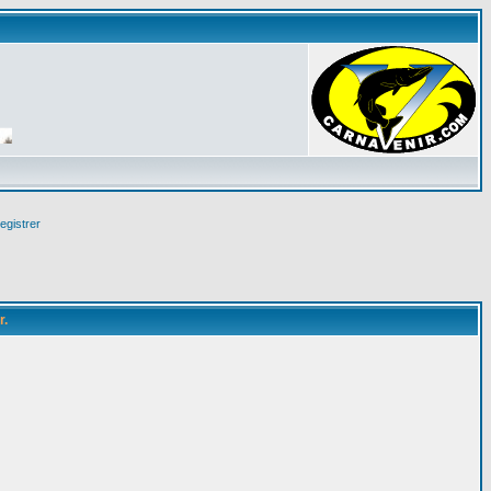
egistrer
r.