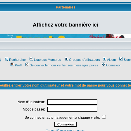
Partenaires
Affichez votre bannière ici
Q
Rechercher
Liste des Membres
Groupes d'utilisateurs
Album
S'enr
Profil
Se connecter pour vérifier ses messages privés
Connexion
euillez entrer votre nom d'utilisateur et votre mot de passe pour vous connecte
Nom d'utilisateur:
Mot de passe:
Se connecter automatiquement à chaque visite:
J'ai oublié mon mot de passe