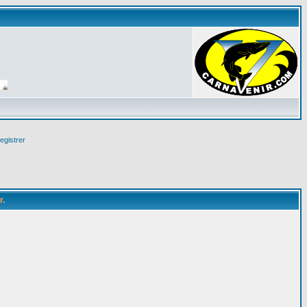
egistrer
r.