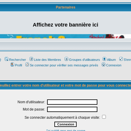
Partenaires
Affichez votre bannière ici
Q
Rechercher
Liste des Membres
Groupes d'utilisateurs
Album
S'enr
Profil
Se connecter pour vérifier ses messages privés
Connexion
euillez entrer votre nom d'utilisateur et votre mot de passe pour vous connecte
Nom d'utilisateur:
Mot de passe:
Se connecter automatiquement à chaque visite:
J'ai oublié mon mot de passe