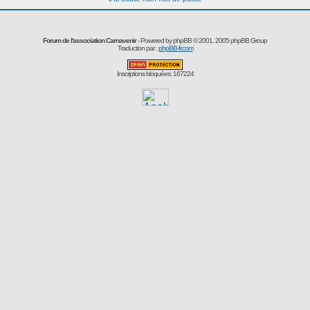
Forum de l'association Carnavenir
- Powered by
phpBB
© 2001, 2005 phpBB Group
Traduction par :
phpBB-fr.com
Inscriptions bloquées: 167224